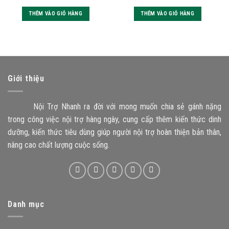
0
0
THÊM VÀO GIỎ HÀNG
THÊM VÀO GIỎ HÀNG
out
out
of
of
5
5
Giới thiệu
Nội Trợ Nhanh ra đời với mong muốn chia sẻ gánh nặng
trong công việc nội trợ hàng ngày, cung cấp thêm kiến thức dinh
dưỡng, kiến thức tiêu dùng giúp người nội trợ hoàn thiện bản thân,
nâng cao chất lượng cuộc sống.
Danh mục