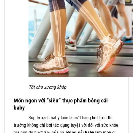
Tốt cho xương khớp
Món ngon với “siêu” thực phẩm bông cải
baby
Súp lơ xanh baby luôn là mặt hàng hot trên thị
trường không chỉ bởi tác dụng tuyệt vời đối với sức khỏe
mà còn do hương vị của nó.
Bông cải baby
làm món gì