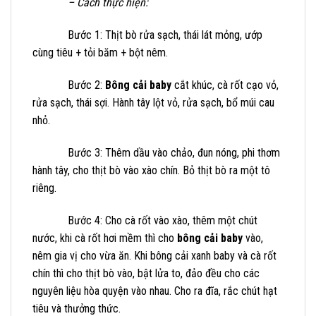
– Cách thực hiện:
Bước 1: Thịt bò rửa sạch, thái lát mỏng, ướp
cùng tiêu + tỏi băm + bột nêm.
Bước 2:
Bông cải baby
cắt khúc, cà rốt cạo vỏ,
rửa sạch, thái sợi. Hành tây lột vỏ, rửa sạch, bổ múi cau
nhỏ.
Bước 3: Thêm dầu vào chảo, đun nóng, phi thơm
hành tây, cho thịt bò vào xào chín. Bỏ thịt bò ra một tô
riêng.
Bước 4: Cho cà rốt vào xào, thêm một chút
nước, khi cà rốt hơi mềm thì cho
bông cải baby
vào,
nêm gia vị cho vừa ăn. Khi bông cải xanh baby và cà rốt
chín thì cho thịt bò vào, bật lửa to, đảo đều cho các
nguyên liệu hòa quyện vào nhau. Cho ra đĩa, rắc chút hạt
tiêu và thưởng thức.