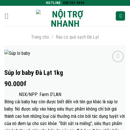
Skip
HOTLINE:
093 551 6939
to
content
Trang chủ
/
Rau củ quả sạch Đà Lạt
Súp lơ baby Đà Lạt 1kg
Add to
90.000
₫
wishlist
NSX/NPP: Farm O’LAN
Bông cải baby hay còn được biết đến với tên gọi khác là súp lơ
baby. Nó được xếp vào hàng siêu thực phẩm không chỉ bởi giá
thành cao hơn những loại cải thưởng mà còn bởi tác dụng tuyệt vời
của nó đem lại cho sức khỏe. “Đắt xắt ra miếng”, siêu thực phẩm