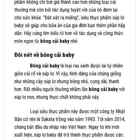
phẩm không chỉ bởi giá thành cao hơn những loại cải
thưởng mà còn bởi tác dụng tuyệt vời của nó đem lại
cho sức khỏe. “Đắt xắt ra miếng”, siêu thực phẩm súp lơ
baby sẽ giúp cho bữa ăn của gia đình bạn thêm phần hấp
dẫn. Hãy cùng tìm hiểu rõ hơn về tác dụng và công thức
món ngon từ
bông cải baby
nhé.
Đôi nét về bông cải baby
Bông cải baby
là loại rau xanh được lai tự nhiên
giữa cải rổ và súp lơ. Vì vậy, hình dáng của chúng giống
như những cây súp lơ nhưng bông nhỏ, cọng dài, thanh
hơn. Rất nhiều người thường nhầm lẫn
bông cải baby
với
súp lơ non, nhưng thực chất không phải vậy.
Loại siêu thực phẩm này được một công ty Nhật
Bản có tên là Sakata trồng vào năm 1993. Tới năm 2014,
chúng bắt đầu du nhập vào Việt Nam. Ngay từ khi mới
xuất hiện, súp lơ baby đã trở thành thực phẩm được các