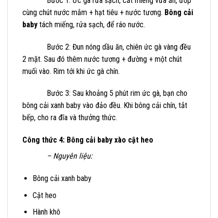
Bước 1: Ức gà rửa sạch, cắt miếng vừa ăn, ướp
cùng chút nước mắm + hạt tiêu + nước tương.
Bông cải
baby
tách miếng, rửa sạch, để ráo nước.
Bước 2: Đun nóng dầu ăn, chiên ức gà vàng đều
2 mặt. Sau đó thêm nước tương + đường + một chút
muối vào. Rim tới khi ức gà chín.
Bước 3: Sau khoảng 5 phút rim ức gà, bạn cho
bông cải xanh baby vào đảo đều. Khi bông cải chín, tắt
bếp, cho ra đĩa và thưởng thức.
Công thức 4: Bông cải baby xào cật heo
– Nguyên liệu:
Bông cải xanh baby
Cật heo
Hành khô