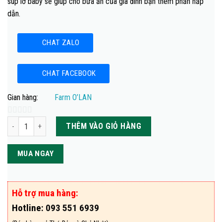
súp lơ baby sẽ giúp cho bữa ăn của gia đình bạn thêm phần hấp
dẫn.
CHAT ZALO
CHAT FACEBOOK
Gian hàng:
Farm O’LAN
Súp lơ baby Đà Lạt 1kg số lượng
0
THÊM VÀO GIỎ HÀNG
out
of
MUA NGAY
5
Hỗ trợ mua hàng:
Hotline:
093 551 6939