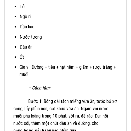
Tỏi
Ngò rí
Dầu hào
Nước tương
Dầu ăn
Ớt
Gia vị: Đường + tiêu + hạt nêm + giấm + rượu trắng +
muối
– Cách làm:
Bước 1: Bông cải tách miếng vừa ăn, tước bỏ xơ
cọng, lấy phần non, cắt khúc vừa ăn. Ngâm với nước
muối pha loãng trong 10 phút, vớt ra, để ráo. Đun nồi
nước sôi, thêm một chút dầu ăn và đường, cho
cọng
bông cải baby
vào chần qua.