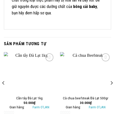
chất trong loại thực phẩm này bị hòa tan và bay hơi. Để
giữ nguyên được các dưỡng chất của
bông cải baby
,
bạn hãy đem hấp sơ qua.
SẢN PHẨM TƯƠNG TỰ
Add to
Add to
wishlist
wishlist
Cần tây Đà Lạt 1kg
Cà chua beefsteak Đà Lạt 500gr
50.000
₫
30.000
₫
Gian hàng:
Farm O’LAN
Gian hàng:
Farm O’LAN