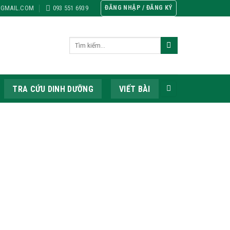
ĐĂNG NHẬP / ĐĂNG KÝ
GMAIL.COM
093 551 6939
TRA CỨU DINH DƯỠNG
VIẾT BÀI