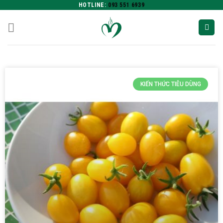
HOTLINE:
093 551 6939
KIẾN THỨC TIÊU DÙNG