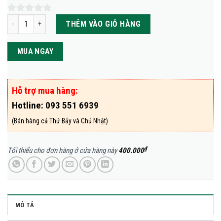
Bơ 034 lớn (3, 4 trái/kg) số lượng
0
THÊM VÀO GIỎ HÀNG
out
of
MUA NGAY
5
Hỗ trợ mua hàng:
Hotline:
093 551 6939
(Bán hàng cả Thứ Bảy và Chủ Nhật)
₫
Tối thiểu cho đơn hàng ở cửa hàng này
400.000
MÔ TẢ