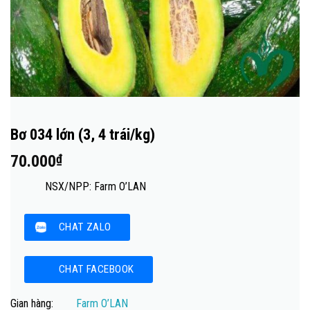
Bơ 034 lớn (3, 4 trái/kg)
70.000
₫
NSX/NPP: Farm O’LAN
CHAT ZALO
CHAT FACEBOOK
Gian hàng:
Farm O’LAN