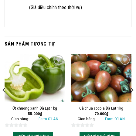
(Giá điều chỉnh theo thời vụ)
SẢN PHẨM TƯƠNG TỰ
Add to
Add to
wishlist
wishlist
Ớt chuông xanh Đà Lạt 1kg
Cà chua socola Đà Lạt 1kg
55.000
₫
70.000
₫
Gian hàng:
Farm O’LAN
Gian hàng:
Farm O’LAN
0
0