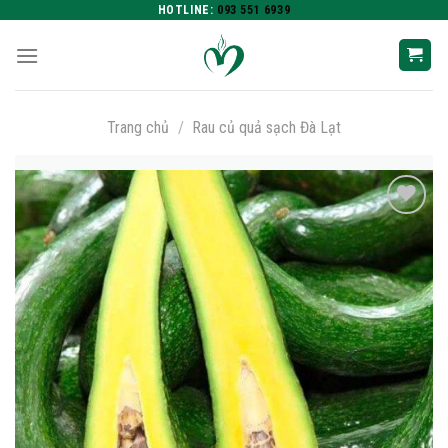
Skip
HOTLINE:
093 551 6939
to
content
Trang chủ
/
Rau củ quả sạch Đà Lạt
Add to
wishlist