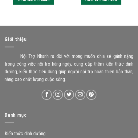
THÊM VÀO GIỎ HÀNG
THÊM VÀO GIỎ HÀNG
out
out
of
of
5
5
Giới thiệu
Nội Trợ Nhanh ra đời với mong muốn chia sẻ gánh nặng
trong công việc nội trợ hàng ngày, cung cấp thêm kiến thức dinh
dưỡng, kiến thức tiêu dùng giúp người nội trợ hoàn thiện bản thân,
nâng cao chất lượng cuộc sống.
Danh mục
Kiến thức dinh dưỡng