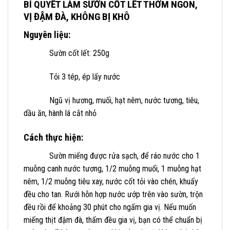
BÍ QUYẾT LÀM SƯỜN CỐT LẾT THƠM NGON,
VỊ ĐẬM ĐÀ, KHÔNG BỊ KHÔ
Nguyên liệu:
Sườn cốt lết: 250g
Tỏi 3 tép, ép lấy nước
Ngũ vị hương, muối, hạt nêm, nước tương, tiêu,
dầu ăn, hành lá cắt nhỏ
Cách thực hiện:
Sườn miếng được rửa sạch, để ráo nước cho 1
muỗng canh nước tương, 1/2 muỗng muối, 1 muỗng hạt
nêm, 1/2 muỗng tiêu xay, nước cốt tỏi vào chén, khuấy
đều cho tan. Rưới hỗn hợp nước ướp trên vào sườn, trộn
đều rồi để khoảng 30 phút cho ngấm gia vị. Nếu muốn
miếng thịt đậm đà, thấm đều gia vị, bạn có thể chuẩn bị