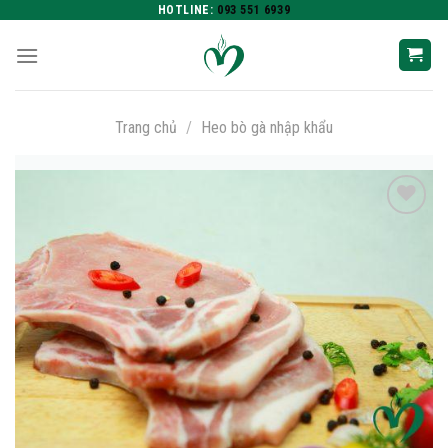
Skip
HOTLINE:
093 551 6939
to
content
Trang chủ
/
Heo bò gà nhập khẩu
Add to
wishlist