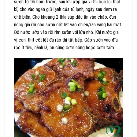
sườn từ tối hôm trước, sau khi ướp gia vị thì bọc lại thật
kĩ, cho vào ngăn giữ lạnh của tủ lạnh, ngày sau đem ra
chế biến. Cho khoảng 2 thìa súp dầu ăn vào chảo, đun
nóng già rồi cho sườn cốt lết vào chiên/rán vàng hai mặt.
Đổ nước ướp vào rồi rim sườn với lửa nhỏ. Khi nước gia
vị cạn, thịt cốt lết đã ráo thì tắt bếp. Gắp sườn vào đĩa,
rắc ít tiêu, hành lá, ăn cùng cơm nóng hoặc cơm tấm.