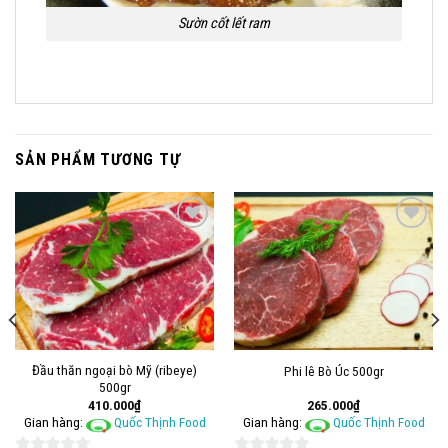
Sườn cốt lết ram
SẢN PHẨM TƯƠNG TỰ
Add to
Add to
wishlist
wishlist
Đầu thăn ngoại bò Mỹ (ribeye)
Phi lê Bò Úc 500gr
500gr
410.000
₫
265.000
₫
Gian hàng:
Quốc Thịnh Food
Gian hàng:
Quốc Thịnh Food