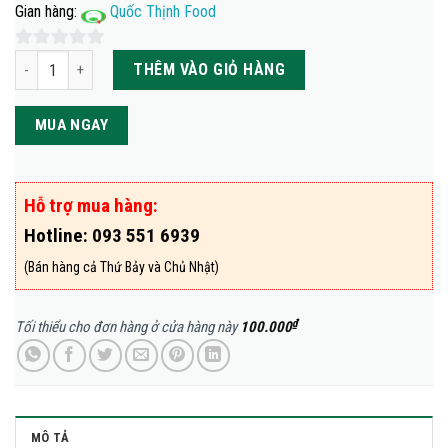
Gian hàng:
Quốc Thịnh Food
Cotllet heo 500gr số lượng
0
THÊM VÀO GIỎ HÀNG
out
of
MUA NGAY
5
Hỗ trợ mua hàng:
Hotline:
093 551 6939
(Bán hàng cả Thứ Bảy và Chủ Nhật)
₫
Tối thiểu cho đơn hàng ở cửa hàng này
100.000
MÔ TẢ