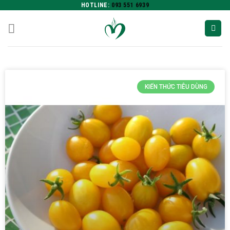
HOTLINE:
093 551 6939
KIẾN THỨC TIÊU DÙNG